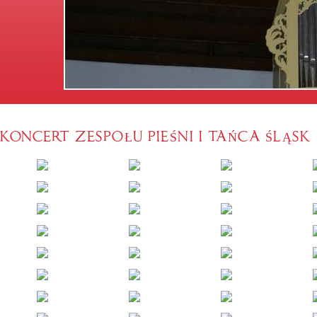
KONCERT ZESPOŁU PIEŚNI I TAŃCA ŚLĄSK