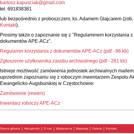
bartosz.kapusciak@gmail.com
tel. 691838381
lub bezpośrednio z proboszczem, ks. Adamem Glajcarem (zob.
Kontakt
).
Prosimy także o zapoznanie się z "Regulaminem korzystania z
dokumentów APE-ACz".
Regulamin korzystania z dokumentów APE-ACz (pdf - 86 kb)
Zgłoszenie użytkownika zasobu archiwalnego (pdf - 261 kb)
Istnieje możliwość zamówienia jednostek archiwalnych mailem
uprzednim zapoznaniu się z roboczym inwentarzem Zespołu Akt
Ewangelicko-Augsburskiej w Częstochowie:
Zamówienie (rewers)
Inwentarz roboczy APE-ACz
|
|
|
|
|
|
Strona główna
Aktualności
O nas
Wydarzenia
Materiały
Galeria
Kontakt