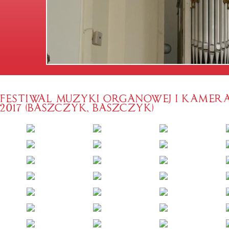
FESTIWAL MUZYKI ORGANOWEJ I KAMERA
2017 (BASZCZYK, BASZCZYK)