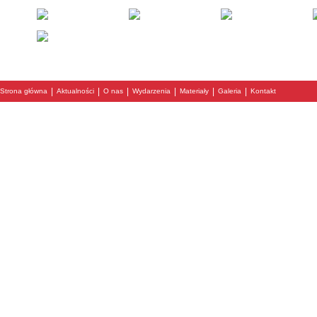
|
|
|
|
|
|
Strona główna
Aktualności
O nas
Wydarzenia
Materiały
Galeria
Kontakt